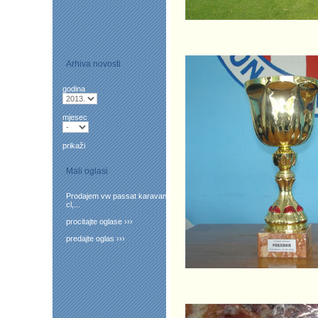
Arhiva novosti
godina
mjesec
prikaži
Mali oglasi
Prodajem vw passat karavan
cl,...
procitajte oglase ›››
predajte oglas ›››