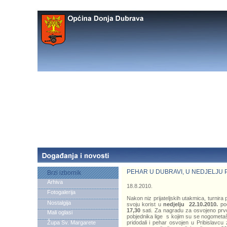
PEHAR U DUBRAVI, U NEDJELJU
Brzi izbornik
Arhiva
18.8.2010.
Fotogalerija
Nakon niz prijateljskih utakmica, turnir
Nostalgija
svoju korist u
nedjelju 22.10.2010.
poč
17,30
sati. Za nagradu za osvojeno prv
Mali oglasi
pobjednika lige s kojim su se nogometaši
Župa Sv. Margarete
pridodali i pehar osvojen u Pribislavc