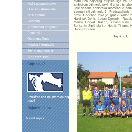
statuu za najboljeg strijelca lige za
Naše gospodarstvo
ambicijom biti među prvih 6 u ligi , jer z
Ove sezone seniorska momčad je pomlađe
O našim strankama
zacrtani cilj biti među 6. Predstavljanje
Naši sportaši
protiv Goričana tako je igrački kadar 
Hajdinjak Denis, Jadan Dominik, Rusak 
Vicoteka
Marko, Horvat Dražen, Šubaša Nino, 
Benjamin, Žinić Marko, Nestić Tihomir, H
Vremenska prognoza
Horvat Dražen.
Fotokritika
Tajnik KH...
Osnovna škola
Katalog informacija
Javno nadmetanje
Dobravski pijac
Gdje smo?
Potražite nas na interaktivnoj
mapi!
Najnovija fotka
60godišnjaci