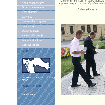
hrvatske himne koju je izveo puhački 
Naše gospodarstvo
zapaljene svijeće Darku Tišljariću i Zvonku
O našim strankama
Redakcijska vijest
Naši sportaši
...
Vicoteka
Vremenska prognoza
Fotokritika
Osnovna škola
Katalog informacija
Javno nadmetanje
Dobravski pijac
Gdje smo?
Potražite nas na interaktivnoj
mapi!
Najnovija fotka
60godišnjaci