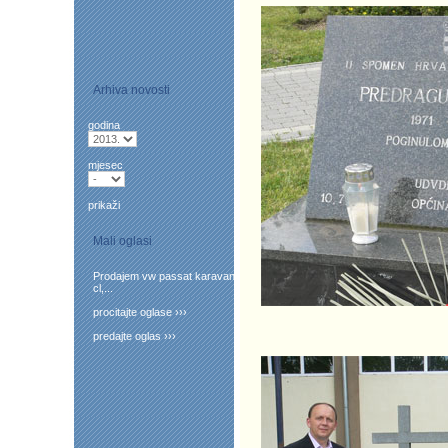
Arhiva novosti
godina
mjesec
prikaži
Mali oglasi
Prodajem vw passat karavan
cl,...
procitajte oglase ›››
predajte oglas ›››