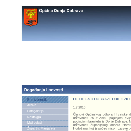
OO HDZ-a D.DUBRAVE OBILJEŽIO
Brzi izbornik
Arhiva
1.7.2010.
Fotogalerija
Članovi Općinskog odbora Hrvatske de
Nostalgija
državnosti 25.06.2010. paljenjem s
poginulom branitelju iz Donje Dubrave. N
Mali oglasi
državnosti Županijskog odbora Hrva
Župa Sv. Margarete
Hodošanu, koji je počeo misom za sve po