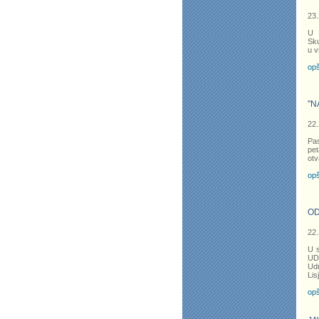
23.
U s
Sku
u v
opš
"N
22.
Pas
pet
otv
opš
OD
22.
U s
UD
Udr
Lis
opš