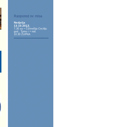
Raspored sv. misa
Nedjelja
13.10.2013.
7.30 za + Čižmešija Ceciliju
god., Tomu i + rod.
10.30 ŽUPNA