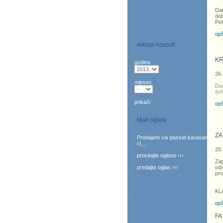
Dan
dob
Pet
opš
Arhiva novosti
KR
godina
26.
mjesec
Dan
dob
prikaži
opš
Mali oglasi
ZA
Prodajem vw passat karavan
cl,...
25.
procitajte oglase ›››
Zap
predajte oglas ›››
odr
pro
KL
opš
FA