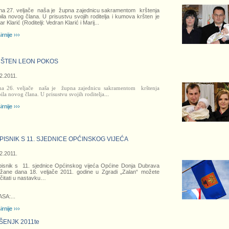
a 27. veljače naša je župna zajednicu sakramentom krštenja
ila novog člana. U prisustvu svojih roditelja i kumova kršten je
ar Klarić (Roditelji: Vedran Klarić i Marij
...
irnije ›››
ŠTEN LEON POKOS
2.2011.
a 26. veljače naša je župna zajednicu sakramentom krštenja
ila novog člana. U prisustvu svojih roditelja
...
irnije ›››
PISNIK S 11. SJEDNICE OPĆINSKOG VIJEĆA
2.2011.
isnik s 11. sjednice Općinskog vijeća Općine Donja Dubrava
žane dana 18. veljače 2011. godine u Zgradi „Zalan“ možete
čitati u nastavku…
ASA:
...
irnije ›››
ŠENJK 2011te