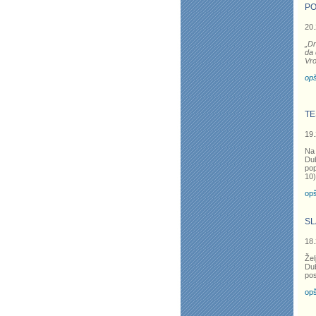
PO
20.
„Dr
da 
Vro
opš
TE
19.
Na 
Du
pop
10
opš
SL
18.
Žel
Dub
pos
opš