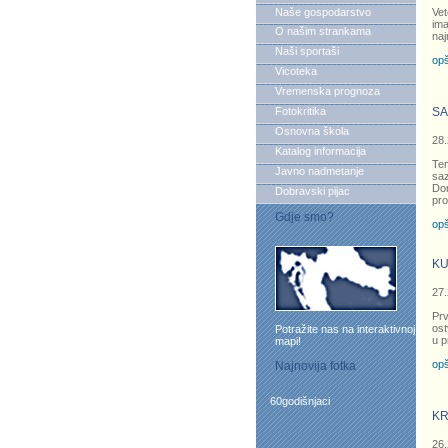
Naše gospodarstvo
Vet
ima
O našim strankama
naj
Naši sportaši
opš
Vicoteka
Vremenska prognoza
Fotokritika
SA
Osnovna škola
28.
Katalog informacija
Tem
Javno nadmetanje
sa
Don
Dobravski pijac
pro
Gdje smo?
opš
KU
27.
Pr
ost
Potražite nas na interaktivnoj
u p
mapi!
opš
Najnovija fotka
60godišnjaci
KR
26.