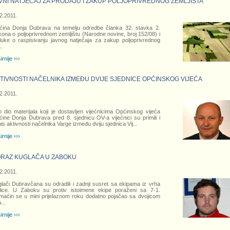
VNI NATJEČAJ ZA PRODAJU I ZAKUP POLJOPRIVREDNOG ZEMLJIŠTA
2.2011.
ina Donja Dubrava na temelju odredbe članka 32. stavka 2.
ona o poljoprivrednom zemljištu (Narodne novine, broj 152/08) i
uke o raspisivanju javnog natječaja za zakup poljoprivrednog
..
irnije ›››
TIVNOSTI NAČELNIKA IZMEĐU DVIJE SJEDNICE OPĆINSKOG VIJEĆA
2.2011.
 dio materijala koji je dostavljen vijećnicima Općinskog vijeća
ine Donja Dubrava pred 8. sjednicu OV-a vijećnici su primili i
is aktivnosti načelnika Varge između dviju sjednica Vij...
irnije ›››
RAZ KUGLAČA U ZABOKU
2.2011.
lači Dubravčana su odradili i zadnji susret sa ekipama iz vrha
lice. U Zaboku su protiv istoimene ekipe poraženi sa 7-1.
aćin se u mini prijelaznom roku dodatno pojačao sa dvojicom
a
...
irnije ›››