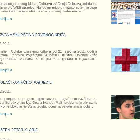
erani nogometnog kluba „Dubravčan“ Donja Dubrava, od danas
ju svoje WEB stranice. Na ovom mjestu možete uvijek pronaći
novije informacije o utakmicama, druženju veterana te
...
irnije ›››
ZVANA SKUPŠTINA CRVENOG KRIŽA
2.2011.
eljem Odluke Upravnog odbora od 21. siječnja 2011. godine
zivam redovnu izvještajnu Skupštinu Društva Crvenog križa
je Dubrave za dana 04. ožujka 2011. (petak) u 19,00 sati u
st
...
irnije ›››
GLAČI KONAČNO POBIJEDILI
2.2011.
vu pobjedu u drugom dijelu sezone kuglači Dubravčana su
varili protiv ekipe Ivančica iz Ivanca. Malih problema je bilo samo
rvome bloku jer je Štefić izgubio poen na setove iako je pobij
...
irnije ›››
ŠTEN PETAR KLARIĆ
2.2011.