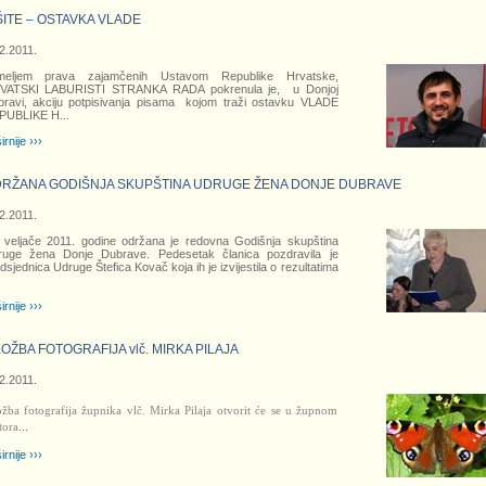
ŠITE – OSTAVKA VLADE
2.2011.
meljem prava zajamčenih Ustavom Republike Hrvatske,
VATSKI LABURISTI STRANKA RADA pokrenula je, u Donjoj
ravi, akciju potpisivanja pisama kojom traži ostavku VLADE
PUBLIKE H
...
irnije ›››
RŽANA GODIŠNJA SKUPŠTINA UDRUGE ŽENA DONJE DUBRAVE
2.2011.
 veljače 2011. godine održana je redovna Godišnja skupština
ruge žena Donje Dubrave. Pedesetak članica pozdravila je
dsjednica Udruge Štefica Kovač koja ih je izvijestila o rezultatima
irnije ›››
LOŽBA FOTOGRAFIJA vlč. MIRKA PILAJA
2.2011.
ožba fotografija župnika vlč. Mirka Pilaja otvorit će se u župnom
tora
...
irnije ›››