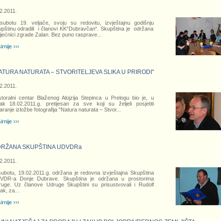
2.2011.
ubotu 19. veljače, svoju su redovitu, izvještajnu godišnju
pštinu odradili i članovi KK“Dubravčan“. Skupština je održana
ijećnici zgrade Zalan. Bez puno rasprave
...
irnije ›››
ATURA NATURATA – STVORITELJEVA SLIKA U PRIRODI"
2.2011.
toralni centar Blaženog Alojzija Stepinca u Prelogu bio je, u
ak 18.02.2011.g. pretijesan za sve koji su željeli posjetiti
aranje izložbe fotografija "Natura naturata – Stvor
...
irnije ›››
RŽANA SKUPŠTINA UDVDRa
2.2011.
ubotu, 19.02.2011.g. održana je redovna izvještajna Skupština
VDR-a Donje Dubrave. Skupština je održana u prostorima
uge. Uz članove Udruge Skupštini su prisustvovali i Rudolf
jak, za
...
irnije ›››