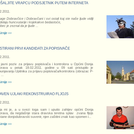
ŠALJITE VRAPCU PODSJETNIK PUTEM INTERNETA
2.2011.
age Dobravčice i Dobravčani i svi ostali kaj ste naše ljude vidlji
delaju huncvutarije i kojekakve bedastoće,
bec je zeznal da je ljude
...
irnije ›››
STIRANI PRVI KANDIDATI ZA POPISIVAČE
2.2011.
javni poziv za prijavu popisivača i kontrolora u Općini Donja
brava u petak 18.02.2011. godine u 09 sati pristupilo je
unjavanju Upitnika za prijavu popisivača/kontrolora (obrazac P-
)
...
irnije ›››
AVEN UJLAKI REKONSTRUIRAO FLJOJS
2.2011.
ja mi je, a u svezi toga sam i uputio zahtjev općini Donja
rava, da negdašnje stara dravska teretna splav zvana fljojs
tane donjodubravski suvenir, njen zaštitni znak kao spomen i
...
irnije ›››