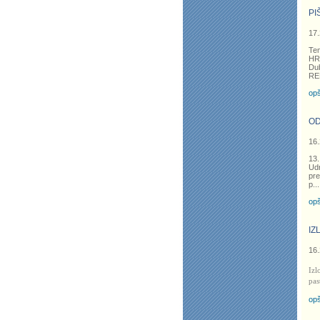
PI
17.
Te
HR
Dub
RE
opš
OD
16.
13.
Ud
pre
p
...
opš
IZ
16.
Izl
pas
opš