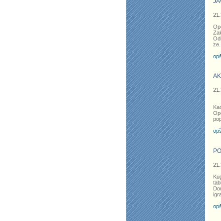
JA
21.
Opć
Zak
Odl
ze
.
opš
AK
21.
Kao
Opć
pop
opš
PO
21.
Kug
tab
Dom
igr
opš