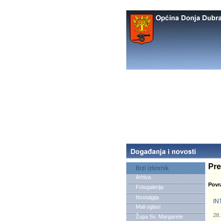
Pre
Brzi izbornik
Arhiva
Povr
Fotogalerija
Nostalgija
IN
Mali oglasi
28.
Župa Sv. Margarete