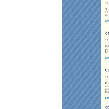
24.
S 
17.
da 
opš
O 
23.
Od
pro
02.
opš
U 
23.
Pr
čl
god
Sku
opš
OD