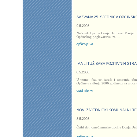
SAZVANA 25. SJEDNICA OPĆINS
9.5.2008.
Načelnik Općine Donja Dubrava, Marijan V
Općinskog poglavarstva
za
...
opširnije ›››
IMA LI TUŽIBABA POZITIVNIH STR
8.5.2008.
U testnoj fazi pri izradi i testiranju ob
Općine u svibnju 2006.godine prva crtica u
opširnije ›››
NOVI ZAJEDNIČKI KOMUNALNI R
8.5.2008.
Četiri donjomeđimurske općine Donja Dub