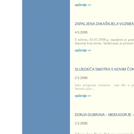
opširnije ›››
ZAPALJENA ZAKAŠNJELA VUZME
4.5.2008.
U subotu, 03.05.2008.g. zapaljeno je granj
deponiji kraj mosta. Spaljivanju je prisus
opširnije ›››
SLIJEDEĆA SMOTRA S NOVIM ČO
2.5.2008.
Iako prognoza vremena
nije išla u p
Smotru plov
...
opširnije ›››
DONJA DUBRAVA – MEĐUGORJE 
2.5.2008.
Udruga žena Donje Dubrave organizirala 