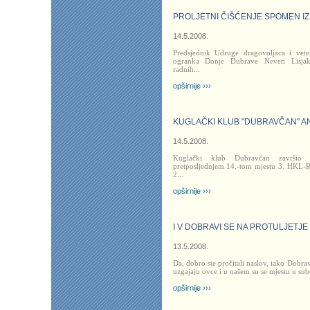
PROLJETNI ČIŠĆENJE SPOMEN IZ
14.5.2008.
Predsjednik Udruge dragovoljaca i vet
ogranka Donje Dubrave Neven Lisjak 
radnih
...
opširnije ›››
KUGLAČKI KLUB "DUBRAVČAN" A
14.5.2008.
Kuglački klub Dubravčan završio
pretposljednjem 14.-tom mjestu 3. HKL-R
2
...
opširnije ›››
I V DOBRAVI SE NA PROTULJETJE
13.5.2008.
Da, dobro ste pročitali naslov, iako Dobra
uzgajaju ovce i u našem su se mjestu u sub
opširnije ›››