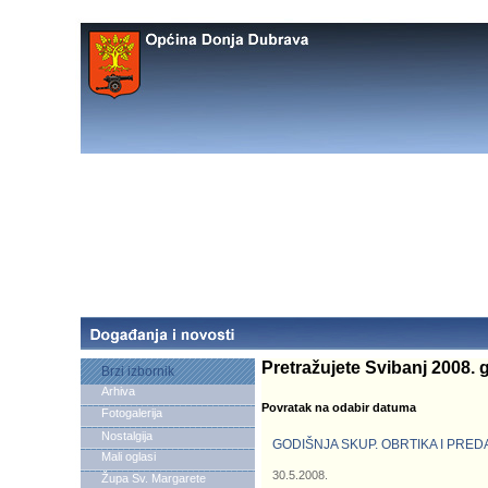
Pretražujete Svibanj 2008. 
Brzi izbornik
Arhiva
Povratak na odabir datuma
Fotogalerija
Nostalgija
GODIŠNJA SKUP. OBRTIKA I PRE
Mali oglasi
30.5.2008.
Župa Sv. Margarete