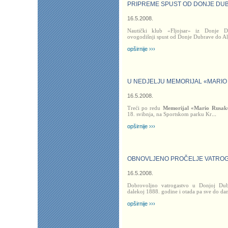
PRIPREME SPUST OD DONJE DU
16.5.2008.
Nautički klub «Fljojsar» iz Donje D
ovogodišnji spust od Donje Dubrave do A
opširnije ›››
U NEDJELJU MEMORIJAL «MARIO
16.5.2008.
Treći po redu
Memorijal «Mario Rusak
18. svibnja, na Sportskom parku Kr
...
opširnije ›››
OBNOVLJENO PROČELJE VATRO
16.5.2008.
Dobrovoljno vatrogastvo u Donjoj Dub
dalekoj 1888. godine i otada pa sve do dan
opširnije ›››