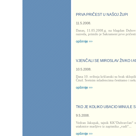
PRVA PRIČEST U NAŠOJ ŽUPI
11.5.2008.
Danas, 11.05.2008.g. na blagdan Duhova 
razreda, primilo je Sakrament prve pričesti
opširnije ›››
VJENČALI SE MIROSLAV ŽIVKO I 
10.5.2008.
Dana 10. svibnja kršćanski su brak sklopil
Čituš. Sretnim mladencima čestitamo i ne
opširnije ›››
TKO JE KOLIKO UBACIO MINULE 
9.5.2008.
Vedran Jakupak, tajnik KK“Dubravčan“ sv
utakmice marljivo iz zapisnika „vadi“
...
opširnije ›››