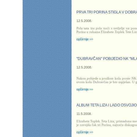
PRVA TRI PORINA STIGLA V DOBR
12.5.2008.
Pola sata iza pola noći s nedjelje na pone
Porina u rukama Elizabete Toplek Tete Lize
opširnije ›››
"DUBRAVČAN" POBIJEDIO NK "ML
12.5.2008.
Nakon pobjede u prošlom kolu protiv NK 
ovom kolu Dubravčan je bio uspješan. U g
opširnije ›››
ALBUM TETA LIZA I LADO OSVOJIO
11.5.2008.
Elizabeta Toplek Teta Liza, primadona m
je osvojila čak tri Porina, najveću diskog
opširnije ›››