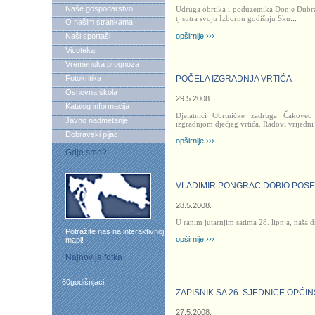
Naše gospodarstvo
Udruga obrtika i poduzetnika Donje Dubr
tj sutra svoju Izbornu godišnju Sku
...
O našim strankama
Naši sportaši
opširnije ›››
Vicoteka
Vremenska prognoza
Fotokritika
POČELA IZGRADNJA VRTIĆA
Osnovna škola
29.5.2008.
Katalog informacija
Djelatnici Obrtničke zadruga Čakovec
Javno nadmetanje
izgradnjom dječjeg vrtića. Radovi vrijedn
Dobravski pijac
opširnije ›››
Gdje smo?
VLADIMIR PONGRAC DOBIO POSE
28.5.2008.
U ranim jutarnjim satima 28. lipnja, naša
Potražite nas na interaktivnoj
opširnije ›››
mapi!
Najnovija fotka
60godišnjaci
ZAPISNIK SA 26. SJEDNICE OPĆ
27.5.2008.