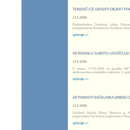
TENISAČI ĆE GRADITI OBJEKT PO
13.5.2008.
Predsjedništvo Teniskog kluba Dub
predsjednikom Kristijanom Krušljem održal
opširnije ›››
VETERANI U SUBOTU UGOŠĆUJU
13.5.2008.
U subotu, 17.05.2008. na igralištu NK“
međunarodna prijateljska utakmica. U gost
opširnije ›››
AKTIVNOSTI NAČELNIKA IZMEĐU 
13.5.2008.
Načelnik Općine Donja Dubrava g. Ma
poglavarima Općinskog poglavarstva Don
opširnije ›››