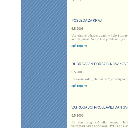
POBJEDA ZA KRAJ
6.5.2008.
Uspješno je odrađeno zadnje kolo i ispraće
sa nula poena. Sve je bilo praktično riješ
...
opširnije ›››
DUBRAVČAN PORAZIO NOVAKOV
5.5.2008.
I u ovom kolu, „Dubravčan“ je postigao 
opširnije ›››
VATROGASCI PROSLAVILI DAN SV
5.5.2008.
Na dan svog zaštitnika svetog Florij
vatrogasci našeg općinskog DVD-a prisustv