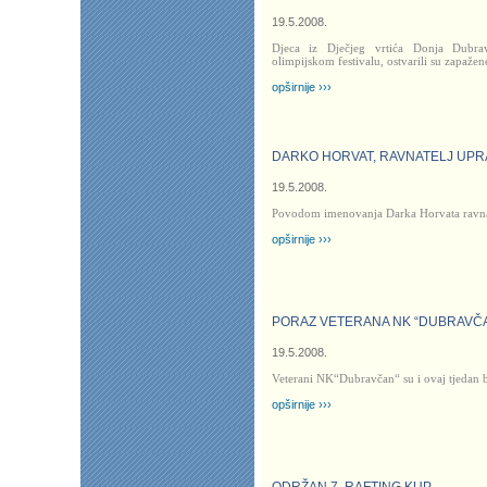
19.5.2008.
Djeca iz Dječjeg vrtića Donja Dubra
olimpijskom festivalu, ostvarili su zapažen
opširnije ›››
DARKO HORVAT, RAVNATELJ UPRA
19.5.2008.
Povodom imenovanja Darka Horvata ravn
opširnije ›››
PORAZ VETERANA NK “DUBRAVČ
19.5.2008.
Veterani NK“Dubravčan“ su i ovaj tjedan b
opširnije ›››