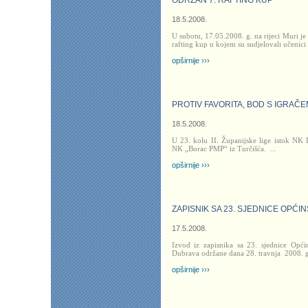
ODRŽAN 7. RAFTING KUP
18.5.2008.
U subotu, 17.05.2008. g. na rijeci Muri 
rafting kup u kojem su sudjelovali učenic
opširnije ›››
PROTIV FAVORITA, BOD S IGRAČ
18.5.2008.
U 23. kolu II. Županijske lige istok NK
NK „Borac PMP“ iz Turčišća.
...
opširnije ›››
ZAPISNIK SA 23. SJEDNICE OPĆI
17.5.2008.
Izvod iz zapisnika sa 23. sjednice Opć
Dubrava održane dana 28. travnja
2008. 
opširnije ›››