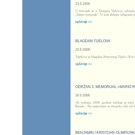
23.5.2008.
U četvrtak je u Donjem Vidovcu održana
„Samo trenutak“. U tom sklopu odigrana je 
opširnije ›››
BLAGDAN TIJELOVA
22.5.2008.
Tijelovo je blagdan Presvetog Tijela i Krv
opširnije ›››
ODRŽAN 3. MEMORIJAL «MARIO 
20.5.2008.
18. svibnja 2008. godine održan je treć
Rusak». Na natjecanju se okupilo više od 
opširnije ›››
BENJAMIN I KRISTIJAN OLIMPIJSK