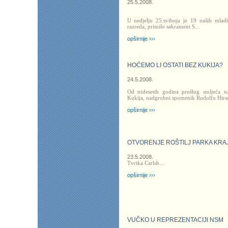
25.5.2008.
U nedjelju 25.svibnja je 19 naših mlad
razreda, primilo sakrament S...
opširnije ›››
HOĆEMO LI OSTATI BEZ KUKIJA?
24.5.2008.
Od tridesetih godina prošlog stoljeća n
Kukija, nadgrobni spomenik Rudolfu Hirsc
opširnije ›››
OTVORENJE ROŠTILJ PARKA KRAJ
23.5.2008.
Tvrtka Carlsb...
opširnije ›››
VUČKO U REPREZENTACIJI NSM