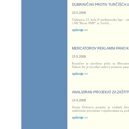
DUBRAVČAN PROTIV TURČIŠĆA U 
15.5.2008.
Utakmica 23. kola II međimurske lige – 
i NK“Borac PMP“ iz Turčiš
...
opširnije ›››
MERCATOROV REKLAMNI PANO K
15.5.2008.
Konačno je završena priča sa Mercat
Nakon što je izvođač radova postavio pan
opširnije ›››
ANALIZIRAN PROJEKAT ZA ZAŠT
14.5.2008.
Donju Dubravu posjetio je voditelj Jav
zaštićenim prirodnim vrijednostima na p
opširnije ›››