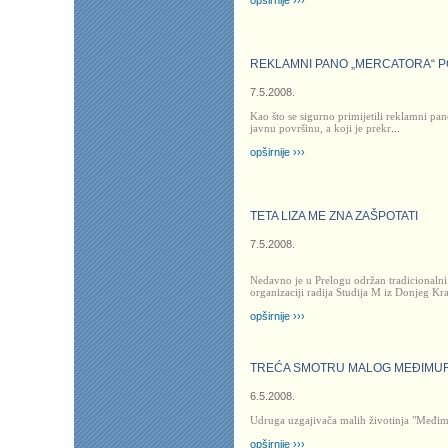
opširnije ›››
REKLAMNI PANO „MERCATORA“ 
7.5.2008.
Kao što se sigurno primijetili reklamni pa
javnu površinu, a koji je prekr
...
opširnije ›››
TETA LIZA ME ZNA ZAŠPOTATI
7.5.2008.
Nedavno je u Prelogu održan tradicionalni
organizaciji radija Studija M iz Donjeg Kral
opširnije ›››
TREĆA SMOTRU MALOG MEĐIMUR
6.5.2008.
Udruga uzgajivača malih životinja "Međim
opširnije ›››