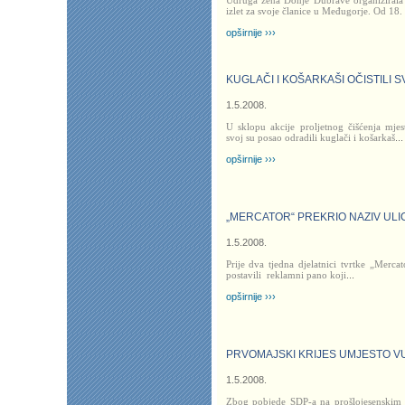
izlet za svoje članice u Međugorje. Od 18. 
opširnije ›››
KUGLAČI I KOŠARKAŠI OČISTILI 
1.5.2008.
U sklopu akcije proljetnog čišćenja mje
svoj su posao odradili kuglači i košarkaš
...
opširnije ›››
„MERCATOR“ PREKRIO NAZIV ULI
1.5.2008.
Prije dva tjedna djelatnici tvrtke „Merca
postavili
reklamni pano koji
...
opširnije ›››
PRVOMAJSKI KRIJES UMJESTO 
1.5.2008.
Zbog pobjede SDP-a na prošlojesenskim 