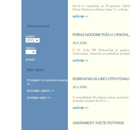
Izvod iz zapisnika sa 26.sjednice Opći
Donja Dubrava održane dana 12. svibnja
opširnije ›››
Arhiva novosti
PORAZ NOGOMETAŠA U CIRKOVL
godina
26.5.2008.
mjesec
U 24. kolu NK Dubravčan je gostov
Cirkovljana. Domaćin je zasluženo pobijedi
prikaži
opširnije ›››
Mali oglasi
DOBRAVSKI GLUMCI OTPUTOVALI
Prodajem vw passat karavan
cl,...
26.5.2008.
procitajte oglase ›››
U ponedjeljak 26.svibnja nakon prozivke u
predajte oglas ›››
dramske družine KUD-a «
...
opširnije ›››
SAKRAMENT SVETE POTVRDE